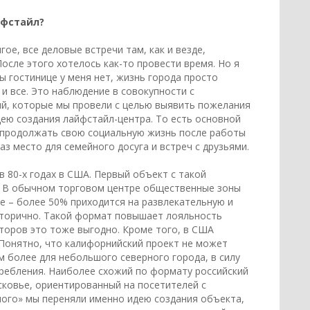
йфстайл?
ое, все деловые встречи там, как и везде,
После этого хотелось как-то провести время. Но я
ы гостинице у меня нет, жизнь города просто
 и все. Это наблюдение в совокупности с
ий, которые мы провели с целью выявить пожелания
дею создания лайфстайл-центра. То есть основной
т продолжать свою социальную жизнь после работы
аз место для семейного досуга и встреч с друзьями.
 80-х годах в США. Первый объект c такой
er. В обычном торговом центре общественные зоны
е – более 50% приходится на развлекательную и
вторично. Такой формат повышает лояльность
аторов это тоже выгодно. Кроме того, в США
 Понятно, что калифорнийский проект не может
м более для небольшого северного города, в силу
ребления. Наиболее схожий по формату российский
осковье, ориентированный на посетителей с
ного» мы переняли именно идею создания объекта,