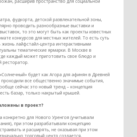
рожан, расширив пространство для социальной
тра, фудкорта, детской развлекательной зоны,
гулярно проводить разнообразные выставки и
выставок, то это могут быть как проекты известных
мате конкурсов для местных жителей. То есть суть
ь жизнь лайфстайл-центра интерактивными
туальны тематические ярмарки. В Москве в
где каждый может приготовить свое блюдо и
й ресторатор.
«Солнечный» будет как Агора для афинян в Древней
й проходили все общественно значимые события,
ообще сейчас это новый тренд – концепция
 есть базар, только накрытый крышей.
аложены в проект?
а конкретно для Нового Уренгоя (учитывали
ания), при этом разрабатывали концепцию
страивать и расширять, не оказывая при этом
изначально торговый центр создается,