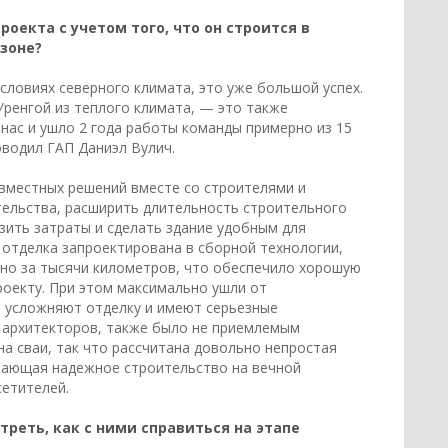
оекта с учетом того, что он строится в
зоне?
условиях северного климата, это уже большой успех.
Уренгой из теплого климата, — это также
 нас и ушло 2 года работы команды примерно из 15
оводил ГАП Даниэл Вулич.
вместных решений вместе со строителями и
тельства, расширить длительность строительного
изить затраты и сделать здание удобным для
 отделка запроектирована в сборной технологии,
ено за тысячи километров, что обеспечило хорошую
роекту. При этом максимально ушли от
м усложняют отделку и имеют серьезные
к архитекторов, также было не приемлемым
а сваи, так что рассчитана довольно непростая
вающая надежное строительство на вечной
сетителей.
реть, как с ними справиться на этапе