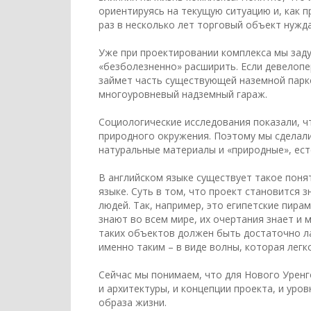
ориентируясь на текущую ситуацию и, как п
раз в несколько лет торговый объект нужда
Уже при проектировании комплекса мы заду
«безболезненно» расширить. Если девелопе
займет часть существующей наземной парк
многоуровневый надземный гараж.
Социологические исследования показали, чт
природного окружения. Поэтому мы сделали
натуральные материалы и «природные», ест
В английском языке существует такое поняти
языке. Суть в том, что проект становится
людей. Так, например, это египетские пир
знают во всем мире, их очертания знает и
таких объектов должен быть достаточно ла
именно таким – в виде волны, которая лег
Сейчас мы понимаем, что для Нового Уренго
и архитектуры, и концепции проекта, и уро
образа жизни.