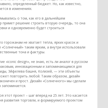
равило, определенный бюджет. Но, как известно,
ется в изменениях.
мывались о том, как его в дальнейшем
р примет решение строить вторую очередь, то она
овки и одновременно будет строиться
о горожанам не хватает тепла, ярких красок и
 «Солнечный» таким ярким, а внутри использовали
ественные тона и фактуры.
е «iconic design», не знаю, есть ли аналог в русском
 знаковым, инновационным и запоминающимся для
амиды, Эйфелева башня, Колизей, — эти объекты
 может повторить любой. Таким образом, дизайн
коничен и прост. Дизайн «Солнечного» мы сделали
ко запоминается.
я этот проект – шаг вперед на 25 лет. Это касается
вня развития торговли, и формируемого проектом