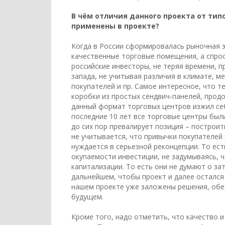
В чём отличия данного проекта от ти
применены в проекте?
Когда в России сформировалась рыночная э
качественные торговые помещения, а спрос
российские инвесторы, не теряя времени, 
запада, не учитывая различия в климате, м
покупателей и пр. Самое интересное, что 
коробки из простых сендвич-панелей, продо
данный формат торговых центров изжил себ
последние 10 лет все торговые центры был
до сих пор превалирует позиция – построи
не учитывается, что привычки покупателей
нуждается в серьезной реконцепции. То ес
окупаемости инвестиции, не задумываясь, чт
капитализации. То есть они не думают о за
дальнейшем, чтобы проект и далее остался
нашем проекте уже заложены решения, об
будущем.
Кроме того, надо отметить, что качество 