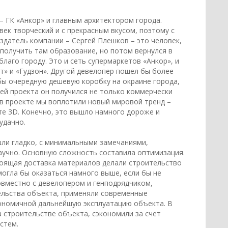
– ГК «Анкор» и главным архитектором города.
ек творческий и с прекрасным вкусом, поэтому с
здатель компании – Сергей Плешков – это человек,
получить там образование, но потом вернулся в
благо городу. Это и сеть супермаркетов «Анкор», и
» и «Гудзон». Другой девелопер пошел бы более
бы очередную дешевую коробку на окраине города,
ей проекта он получился не только коммерчески
 в проекте мы воплотили новый мировой тренд –
те 3D. Конечно, это вышло намного дороже и
 удачно.
шли гладко, с минимальными замечаниями,
научно. Основную сложность составила оптимизация.
тоящая доставка материалов делали строительство
могла бы оказаться намного выше, если бы не
овместно с девелопером и генподрядчиком,
ельства объекта, применяли современные
кономичной дальнейшую эксплуатацию объекта. В
а строительстве объекта, сэкономили за счет
стем.