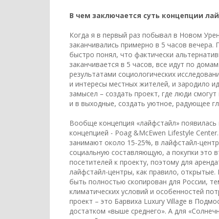
В чем заключается суть концепции ла
Когда я в первый раз побывал в Новом Уренг
заканчивались примерно в 5 часов вечера. 
быстро понял, что фактически альтернатив
заканчивается в 5 часов, все идут по домам
результатами социологических исследован
и интересы местных жителей, и зародило и
замысел – создать проект, где люди смогу
и в выходные, создать уютное, радующее гл
Вообще концепция «лайфстайл» появилась в
концепцией - Poag &McEwen Lifestyle Cent
занимают около 15-25%, в лайфстайл-центр
социальную составляющую, а покупки это 
посетителей к проекту, поэтому для аренд
лайфстайл-центры, как правило, открытые.
быть полностью скопирован для России, те
климатических условий и особенностей пот
проект – это Барвиха Luxury Village в Подм
достатком «выше среднего». А для «Солнеч