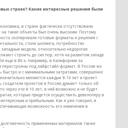
повых строек? Какие интересные решения были
кономика, в стране фактически отсутствовали
 на такие объекты был очень высоким. Поэтому
просто скопировали готовые форматы и решения с
ентальности, стиле шопинга, потребностях
те западные модели, относительно недорогие
лжают строить до сих пор, хотя на развитом западе
я еще в 80-х. Например, в Калифорнии за
и перестроены под лайфстайл-формат. В России же
ть быстро и с минимальными затратами, совершенно
 значительно меняются каждые 8-10 лет и проект
ть создатели проектов в России думают только об
о через эти 8-10 лет, в ней возможно и не будет
тратах, которые придется осуществить девелоперу в
 интересным и прибыльным. Как я уже говорил, в
еспечивающие возможность его изменения в
и долговечность примененных материалов также