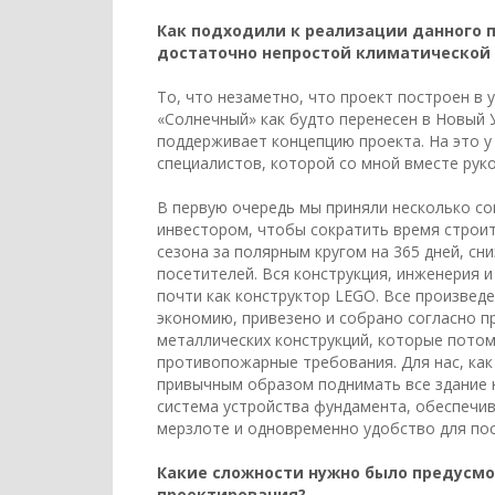
Как подходили к реализации данного пр
достаточно непростой климатической 
То, что незаметно, что проект построен в 
«Солнечный» как будто перенесен в Новый 
поддерживает концепцию проекта. На это у
специалистов, которой со мной вместе рук
В первую очередь мы приняли несколько со
инвестором, чтобы сократить время строи
сезона за полярным кругом на 365 дней, сн
посетителей. Вся конструкция, инженерия и
почти как конструктор LEGO. Все произвед
экономию, привезено и собрано согласно п
металлических конструкций, которые пото
противопожарные требования. Для нас, ка
привычным образом поднимать все здание н
система устройства фундамента, обеспечи
мерзлоте и одновременно удобство для по
Какие сложности нужно было предусмот
проектирования?