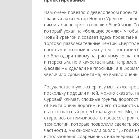
Нам очень повезло с девелопером проекта 
Главный архитектор Нового Уренгоя – челов
ним мы очень просто нашли общий язык. Со
который уехал на «большую землю», чтобы 
Новый Уренгой и создает здесь проекты на 
торгово-развлекательные центры «Вертолет
простым и экономичным путем – построил 
но благодаря такому патриотизму создател
интересным, но и качественным. Например,
фасады мы сделали не плоскими, а в форма
увеличило сроки монтажа, но вышло очень
Государственную экспертизу мы также про
поскольку подошли к ней, можно сказать, 
Суровый климат, сложные грунты, дорогос
объекта очень дорогим, но его стоимость 
высококлассный project management. Мы, с
старались оптимизировать процесс строит
технологии, которые позволили сделать э
частности, мы сэкономили около 1,5 года н
использования современных инженерных си