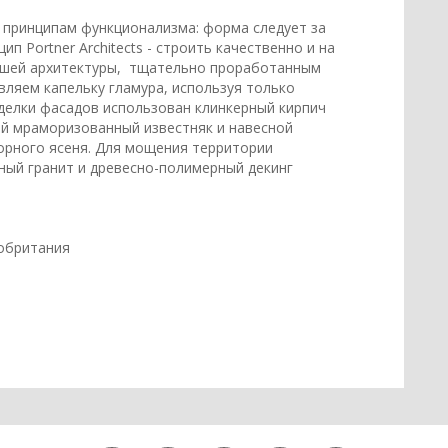
принципам функционализма: форма следует за
ип Portner Architects - строить качественно и на
нашей архитектуры, тщательно проработанным
ляем капельку гламура, используя только
делки фасадов использован клинкерный кирпич
ий мраморизованный известняк и навесной
рного ясеня. Для мощения территории
ый гранит и древесно-полимерный декинг
кобритания